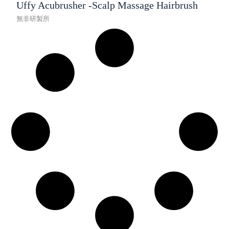
Uffy Acubrusher -Scalp Massage Hairbrush
無非研製所